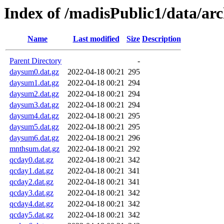
Index of /madisPublic1/data/ar
Name
Last modified
Size
Description
Parent Directory
-
daysum0.dat.gz
2022-04-18 00:21
295
daysum1.dat.gz
2022-04-18 00:21
294
daysum2.dat.gz
2022-04-18 00:21
294
daysum3.dat.gz
2022-04-18 00:21
294
daysum4.dat.gz
2022-04-18 00:21
295
daysum5.dat.gz
2022-04-18 00:21
295
daysum6.dat.gz
2022-04-18 00:21
296
mnthsum.dat.gz
2022-04-18 00:21
292
qcday0.dat.gz
2022-04-18 00:21
342
qcday1.dat.gz
2022-04-18 00:21
341
qcday2.dat.gz
2022-04-18 00:21
341
qcday3.dat.gz
2022-04-18 00:21
342
qcday4.dat.gz
2022-04-18 00:21
342
qcday5.dat.gz
2022-04-18 00:21
342