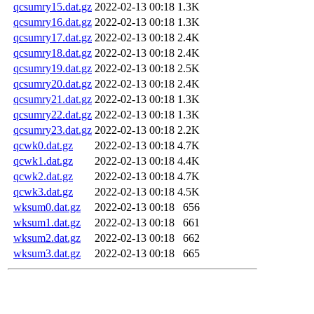
qcsumry15.dat.gz
2022-02-13 00:18
1.3K
qcsumry16.dat.gz
2022-02-13 00:18
1.3K
qcsumry17.dat.gz
2022-02-13 00:18
2.4K
qcsumry18.dat.gz
2022-02-13 00:18
2.4K
qcsumry19.dat.gz
2022-02-13 00:18
2.5K
qcsumry20.dat.gz
2022-02-13 00:18
2.4K
qcsumry21.dat.gz
2022-02-13 00:18
1.3K
qcsumry22.dat.gz
2022-02-13 00:18
1.3K
qcsumry23.dat.gz
2022-02-13 00:18
2.2K
qcwk0.dat.gz
2022-02-13 00:18
4.7K
qcwk1.dat.gz
2022-02-13 00:18
4.4K
qcwk2.dat.gz
2022-02-13 00:18
4.7K
qcwk3.dat.gz
2022-02-13 00:18
4.5K
wksum0.dat.gz
2022-02-13 00:18
656
wksum1.dat.gz
2022-02-13 00:18
661
wksum2.dat.gz
2022-02-13 00:18
662
wksum3.dat.gz
2022-02-13 00:18
665