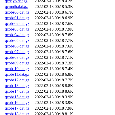
qcday6.dat.gz
2022-02-13 00:18
4.2K
qcmnth.dat.gz
2022-02-13 00:18
5.3K
qcobs00.dat.gz
2022-02-13 00:18
6.7K
qcobs01.dat.gz
2022-02-13 00:18
6.9K
qcobs02.dat.gz
2022-02-13 00:18
7.6K
qcobs03.dat.gz
2022-02-13 00:18
7.9K
qcobs04.dat.gz
2022-02-13 00:18
7.8K
qcobs05.dat.gz
2022-02-13 00:18
7.7K
qcobs06.dat.gz
2022-02-13 00:18
7.6K
qcobs07.dat.gz
2022-02-13 00:18
7.6K
qcobs08.dat.gz
2022-02-13 00:18
7.1K
qcobs09.dat.gz
2022-02-13 00:18
7.3K
qcobs10.dat.gz
2022-02-13 00:18
7.4K
qcobs11.dat.gz
2022-02-13 00:18
6.8K
qcobs12.dat.gz
2022-02-13 00:18
7.7K
qcobs13.dat.gz
2022-02-13 00:18
8.8K
qcobs14.dat.gz
2022-02-13 00:18
8.6K
qcobs15.dat.gz
2022-02-13 00:18
3.9K
qcobs16.dat.gz
2022-02-13 00:18
3.9K
qcobs17.dat.gz
2022-02-13 00:18
7.9K
qcobs18.dat.gz
2022-02-13 00:18
8.1K